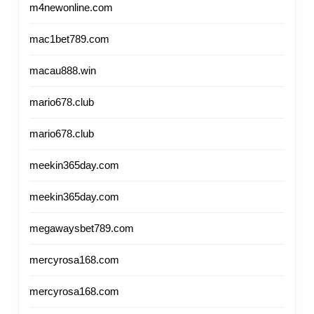
m4newonline.com
mac1bet789.com
macau888.win
mario678.club
mario678.club
meekin365day.com
meekin365day.com
megawaysbet789.com
mercyrosa168.com
mercyrosa168.com