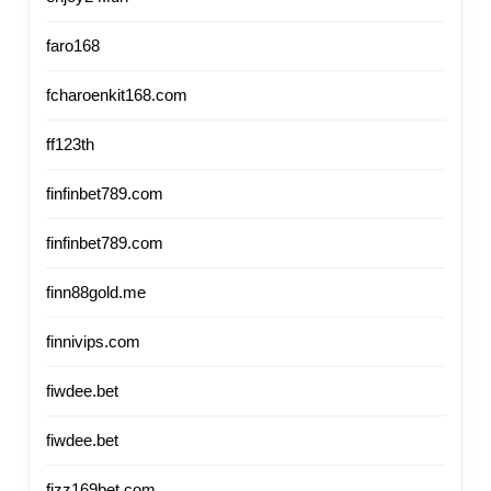
faro168
fcharoenkit168.com
ff123th
finfinbet789.com
finfinbet789.com
finn88gold.me
finnivips.com
fiwdee.bet
fiwdee.bet
fizz169bet.com