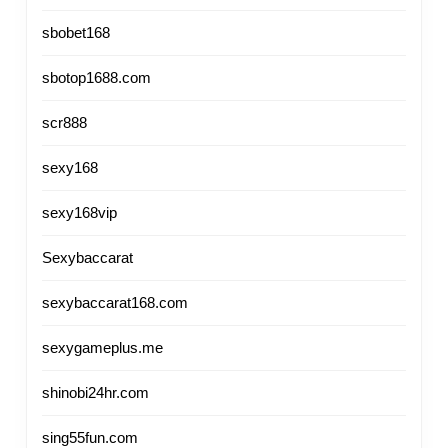
sbobet168
sbotop1688.com
scr888
sexy168
sexy168vip
Sexybaccarat
sexybaccarat168.com
sexygameplus.me
shinobi24hr.com
sing55fun.com