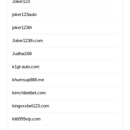
Joker123
joker123auto
joker123th
Joker123th.com
Judhai168
k1gt-auto.com
khumsup888.me
kimchibetbet.com
kingxxxbet123.com
kitti999vip.com