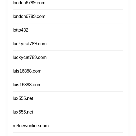
london6789.com
london6789.com
lotto432
luckycat789.com
luckycat789.com
luis16888.com
luis16888.com
lux555.net
lux555.net
m4newonline.com