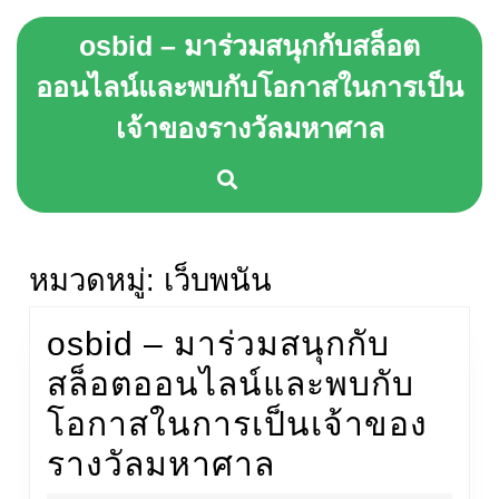
Skip
osbid – มาร่วมสนุกกับสล็อต
to
content
ออนไลน์และพบกับโอกาสในการเป็น
Skip
เจ้าของรางวัลมหาศาล
to
content
หมวดหมู่:
เว็บพนัน
osbid – มาร่วมสนุกกับ
สล็อตออนไลน์และพบกับ
โอกาสในการเป็นเจ้าของ
osbid
รางวัลมหาศาล