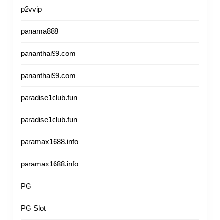
p2vvip
panama888
pananthai99.com
pananthai99.com
paradise1club.fun
paradise1club.fun
paramax1688.info
paramax1688.info
PG
PG Slot