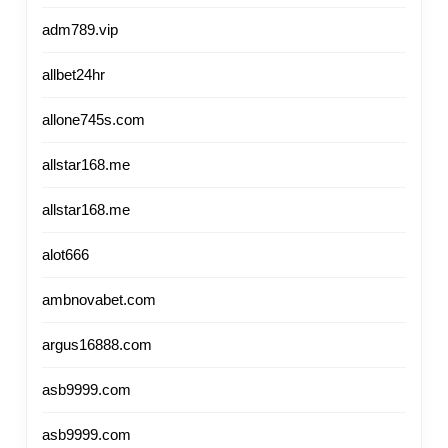
adm789.vip
allbet24hr
allone745s.com
allstar168.me
allstar168.me
alot666
ambnovabet.com
argus16888.com
asb9999.com
asb9999.com