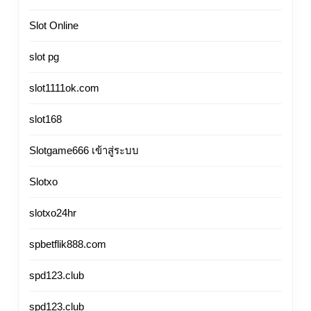
Slot Online
slot pg
slot1111ok.com
slot168
Slotgame666 เข้าสู่ระบบ
Slotxo
slotxo24hr
spbetflik888.com
spd123.club
spd123.club