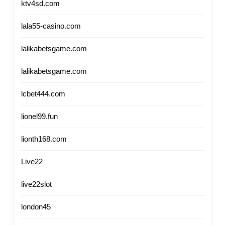
ktv4sd.com
lala55-casino.com
lalikabetsgame.com
lalikabetsgame.com
lcbet444.com
lionel99.fun
lionth168.com
Live22
live22slot
london45