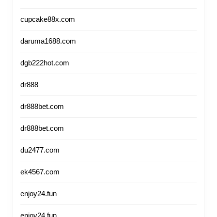
cupcake88x.com
daruma1688.com
dgb222hot.com
dr888
dr888bet.com
dr888bet.com
du2477.com
ek4567.com
enjoy24.fun
enjoy24.fun