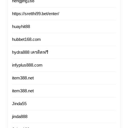
hengjing168
https://sretthi99.bet/enter/
huayhit88
hubbet168.com
hydra888 เครดิตฟรี
infyplus888.com
item388.net
item388.net
Jinda55
jinda888