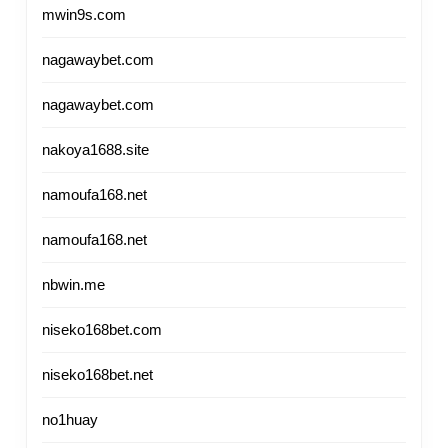
mwin9s.com
nagawaybet.com
nagawaybet.com
nakoya1688.site
namoufa168.net
namoufa168.net
nbwin.me
niseko168bet.com
niseko168bet.net
no1huay