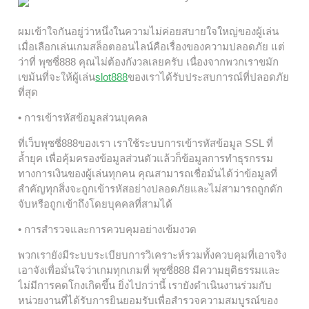
ผมเข้าใจกันอยู่ว่าหนึ่งในความไม่ค่อยสบายใจใหญ่ของผู้เล่น
เมื่อเลือกเล่นเกมสล็อตออนไลน์คือเรื่องของความปลอดภัย แต่
ว่าที่ พุซซี่888 คุณไม่ต้องกังวลเลยครับ เนื่องจากพวกเราขมัก
เขม้นที่จะให้ผู้เล่น
slot888
ของเราได้รับประสบการณ์ที่ปลอดภัย
ที่สุด
• การเข้ารหัสข้อมูลส่วนบุคคล
ที่เว็บพุซซี่888ของเรา เราใช้ระบบการเข้ารหัสข้อมูล SSL ที่
ล้ำยุค เพื่อคุ้มครองข้อมูลส่วนตัวแล้วก็ข้อมูลการทำธุรกรรม
ทางการเงินของผู้เล่นทุกคน คุณสามารถเชื่อมั่นได้ว่าข้อมูลที่
สำคัญทุกสิ่งจะถูกเข้ารหัสอย่างปลอดภัยและไม่สามารถถูกดัก
จับหรือถูกเข้าถึงโดยบุคคลที่สามได้
• การสำรวจและการควบคุมอย่างเข้มงวด
พวกเรายังมีระบบระเบียบการวิเคราะห์รวมทั้งควบคุมที่เอาจริง
เอาจังเพื่อมั่นใจว่าเกมทุกเกมที่ พุซซี่888 มีความยุติธรรมและ
ไม่มีการคดโกงเกิดขึ้น ยิ่งไปกว่านี้ เรายังดำเนินงานร่วมกับ
หน่วยงานที่ได้รับการยินยอมรับเพื่อสำรวจความสมบูรณ์ของ