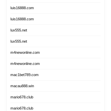
luis16888.com
luis16888.com
lux555.net
lux555.net
m4newonline.com
m4newonline.com
mac1bet789.com
macau888.win
mario678.club
mario678.club