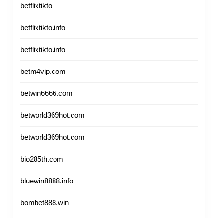
betflixtikto
betflixtikto.info
betflixtikto.info
betm4vip.com
betwin6666.com
betworld369hot.com
betworld369hot.com
bio285th.com
bluewin8888.info
bombet888.win