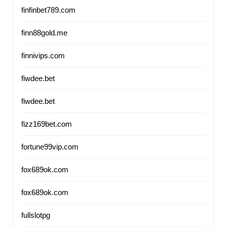
finfinbet789.com
finn88gold.me
finnivips.com
fiwdee.bet
fiwdee.bet
fizz169bet.com
fortune99vip.com
fox689ok.com
fox689ok.com
fullslotpg