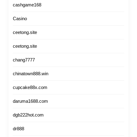
cashgame168
Casino
ceetong.site
ceetong.site
chang7777
chinatown888.win
cupcake88x.com
daruma1688.com
dgb222hot.com
dr888