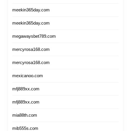
meekin365day.com
meekin365day.com
megawaysbet789.com
mercyrosa168.com
mercyrosa168.com
mexicanoo.com
mfj889xx.com
mfj889xx.com
mia88th.com
mib555s.com