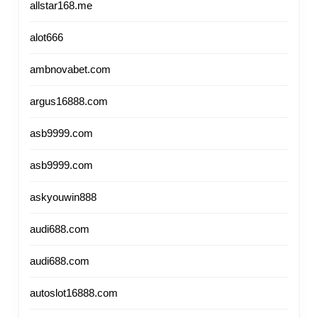
allstar168.me
alot666
ambnovabet.com
argus16888.com
asb9999.com
asb9999.com
askyouwin888
audi688.com
audi688.com
autoslot16888.com