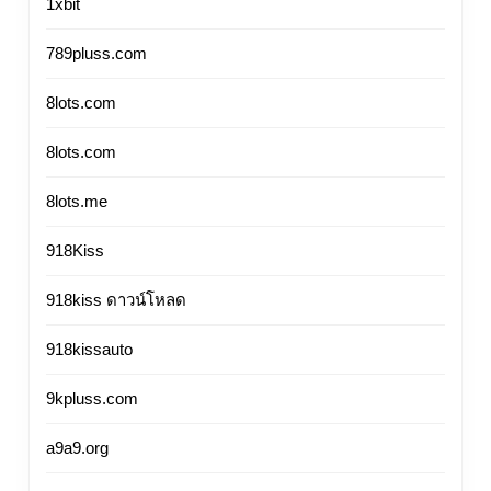
1xbit
หลัก
หมื่น
789pluss.com
หลัก
8lots.com
แสน
ก็
8lots.com
ถอน
8lots.me
ทันที
พุซซี่8
918Kiss
ระบบ
918kiss ดาวน์โหลด
ดี
ทำ
918kissauto
กำไร
9kpluss.com
ไม่
สะดุด
a9a9.org
22