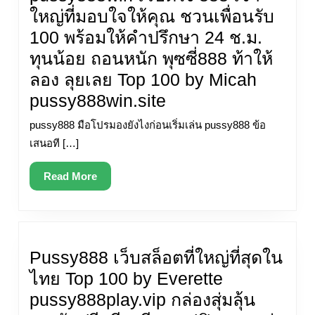
Beau
ใหญ่ที่มอบใจให้คุณ ชวนเพื่อนรับ
pussy
100 พร้อมให้คำปรึกษา 24 ช.ม.
รวม
ทุนน้อย ถอนหนัก พุซซี่888 ท้าให้
เกม
ลอง ลุยเลย Top 100 by Micah
แบรนด
Pussy888
pussy888win.site
ดัง
1
pussy888 มือโปรมองยังไงก่อนเริ่มเล่น pussy888 ข้อ
ระดับ
มีนาคม
เสนอที […]
โลก
2569
จะ
Read
Read More
pussy888win
More
รวย
เว็บ
จะ
ตรง
จน
888
Pussy888 เว็บสล็อตที่ใหญ่ที่สุดใน
เล่น
เจ้า
ไทย Top 100 by Everette
ได้
ใหญ่
pussy888play.vip กล่องสุ่มลุ้น
หมด
ที่