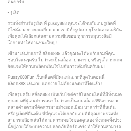
คนขอรับ
• รูเล็ต
รวมทั้งสำหรับรูเล็ต ที่ pussy888 คุณจะได้พบกับเกมรูเล็ตที่
ดีไซน์มาอย่างยอดเยี่ยม พวกเรามีทั้งรูปแบบยุโรปและอเมริกัน
เพื่อคุณได้เลือกเล่นตามความชื่นชอบ ทุกการหมุนวงล้อมี
โอกาสทำให้ท่านชนะใหญ่!
เข้ามาเล่นกับเราที่ สล็อต888 แล้วคุณจะได้พบกับเกมที่คุณ
ชอบใจแน่ๆครับ ไม่ว่าจะเป็นสล็อต, บาคาร่า, หรือรูเล็ต ทุกเกม
จัดแจงให้ท่านเพลิดเพลินใจไปกับการเดิมพันครับผม!
Pussy888Fun เว็บสล็อตที่มีคนเล่นมากที่สุดในตอนนี้!
สล็อต888 เล่นง่าย แตกง่าย ไม่ต้องมองหาที่ใดแล้ว !
เพื่อสรุปครับ สล็อต888 เป็นเว็บไซต์คาสิโนออนไลน์ที่มีทั้งหมด
ทุกอย่างที่ผู้เล่นปรารถนา ไม่ว่าจะเป็นเกมสล็อต888จากหลาก
หลายค่ายตามที่คัดสรรมาอย่างยอดเยี่ยม บาคาร่าที่ตื่นเต้น
หรือรูเล็ตที่ตื่นเต้น ที่นี่คุณจะได้เจอกับเกมที่มีคุณภาพรวมทั้ง
สามารถเลือกเล่นได้ตามความพอใจของคุณเอง ทั้งหมดทั้งปวง
นี้อยู่ภายใต้ระบบความปลอดภัยที่ครัดเคร่ง ทำให้ท่านสามารถ