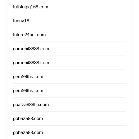
fullslotpg168.com
funny18
future24bet.com
gamehit8888.com
gamehit8888.com
gem99ths.com
gem99ths.com
goatza888fin.com
gobaza88.com
gobaza88.com