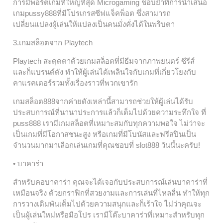
การมีพอร์ตเกมที่ใหญ่ที่สุด Microgaming ชอบย้ำที่การนำเสนอ
เกมpussy888ที่มีโปรเกรสซีฟแจ็คพ็อต ซึ่งสามารถ
เปลี่ยนแปลงผู้เล่นให้แปลงเป็นคนมั่งคั่งได้ในพริบตา
3.เกมสล็อตจาก Playtech
Playtech สะดุดตาด้วยเกมสล็อตที่มีธีมจากภาพยนตร์ ซีรีส์
และก็แบรนด์ดัง ทำให้ผู้เล่นได้เพลินใจกับเกมที่เกี่ยวโยงกับ
คาแรคเตอร์รวมทั้งเรื่องราวที่พวกเขารัก
เกมสล็อต888จากค่ายดังเหล่านี้สามารถช่วยให้ผู้เล่นได้รับ
ประสบการณ์ที่นานาประการแล้วก็เต็มไปด้วยความระทึกใจ ที่
puss888 เรามีเกมสล็อตที่เหมาะสมกับทุกความพอใจ ไม่ว่าจะ
เป็นเกมที่มีโอกาสชนะสูง หรือเกมที่มีโบนัสและฟรีสปินเป็น
จำนวนมากมาเลือกเล่นเกมที่คุณชอบที่ slot888 วันนี้นะครับ!
• บาคาร่า
สำหรับคอบาคาร่า คุณจะได้เจอกับประสบการณ์เล่นบาคาร่าที่
เหมือนจริง ด้วยกราฟิกที่สวยงามและการเล่นที่ไหลลื่น ทำให้ทุก
การวางเดิมพันเต็มไปด้วยความสนุกและก็เร้าใจ ไม่ว่าคุณจะ
เป็นผู้เล่นใหม่หรือมือโปร เรามีโต๊ะบาคาร่าที่เหมาะสำหรับทุก