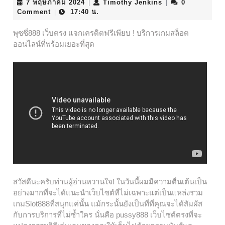
7
Timothy
7 พฤษภาคม 2024
Timothy Jenkins
0
|
|
พฤษภาคม
Jenkins
Comment
17:40 น.
|
2024
พุซซี่888 เว็บตรง แจกเครดิตฟรีเพียบ ! บริการเกมสล็อต
ออนไลน์ที่พร้อมเยอะที่สุด
สวัสดีนะครับท่านผู้อ่านหวานใจ! ในวันนี้ผมมีความตื่นเต้นเป็น
อย่างมากที่จะได้แนะนำเว็บไซต์ที่ไม่เฉพาะแต่เป็นแหล่งรวม
เกมSlot888ที่สนุกแค่นั้น แม้กระนั้นยังเป็นที่ที่คุณจะได้สัมผัส
กับการบริการที่ไม่ซ้ำใคร นั่นคือ pussy888 เว็บไซต์ตรงที่จะ