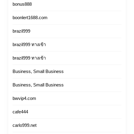
bonus888
boonlert1688.com
brazil999
brazil999 ทางเข้า
brazil999 ทางเข้า
Business, Small Business
Business, Small Business
bwvip4.com
cafe444
carlo999.net