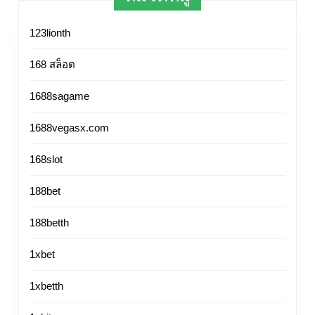
pussy8
นี้
น้อย
กล่อง
10
123lionth
ถอน
สุ่ม
DEC
หนัก
168 สล็อต
ลุ้น
69
พุซซี่888
รางวัล
1688sagame
ท้า
ฟรี
ให้
1688vegasx.com
เสียง
ลอง
ดี
168slot
ลุย
กราฟ
เลย
188bet
ฟิค
Top
สวย
188betth
100
กว่า
by
1xbet
5,000
Micah
ธีม
1xbetth
pussy888win.site
จะ