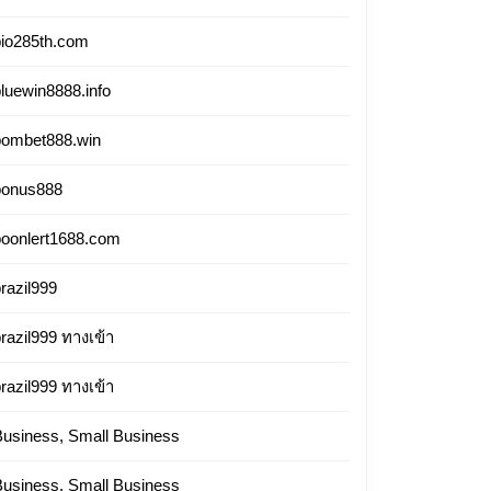
bio285th.com
luewin8888.info
bombet888.win
bonus888
boonlert1688.com
razil999
razil999 ทางเข้า
razil999 ทางเข้า
Business, Small Business
Business, Small Business