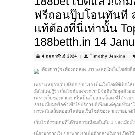
188bet เปิดแล้ว!เกม
ฟรีถอนปุ๊บโอนทันที 
แท้ต้องที่นี่เท่านั้น
188betth.in 14 Janu
4
Tim
4 กุมภาพันธ์ 2024
Timothy Jenkins
|
|
กุมภาพันธ์
Jenk
2024
ต้องการรู้จะต้องทดลอง เพราะเหตุใดเว็บไซต์สล็อต
เพราะเหตุว่าเว็บ สล็อต ของเรา เป็นเว็บไซต์ที่เปิดให
ยังไม่เคยรู้ว่า เว็บไซต์ของพวกเรามีข้อดีหรือจุดด้ว
เพราะเว็บของพวกเรานั้นเป็นเว็บเกมสล็อต ที่ได้รวบ
ธรรมเนียมหรือค่าเข้าใช้บริการ ที่เพียงแต่คุณเข้าม
การพนันสล็อตออนไลน์บนเว็บไซต์ของพวกเราอย่างม
เว็บไซต์รวมเกมที่ได้รับความนิยมอันดับ 1 ของเมือง
เนื่องมาจากเว็บของพวกเราเป็นตัวกลางในการเปิดให้