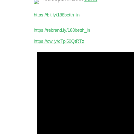
https://bit.ly/188betth_in
https://rebrand.ly/188betth_in
https://ow.ly/cTpl50QtRTz