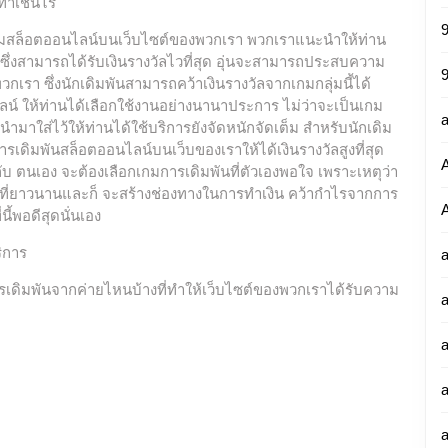
ทำเช่นไร
นเกมสล็อตออนไลน์บนเว็บไซต์ของพวกเรา พวกเราแนะนำให้ท่าน
มซึ่งสามารถได้รับเงินรางวัลไวที่สุด อุ่นจะสามารถประสบความ
รา ซึ่งนักเดิมพันสามารถคว้าเงินรางวัลจากเกมกลุ่มนี้ได้
น์ ให้ท่านได้เลือกใช้งานอย่างนานาประการ ไม่ว่าจะเป็นเกม
มาใส่ไว้ให้ท่านได้ใช้บริการยังจัดหนักจัดเต็ม สำหรับนักเดิม
ารเดิมพันสล็อตออนไลน์บนเว็บของเราให้ได้เงินรางวัลสูงที่สุด
ับ ตนเอง จะต้องเลือกเกมการเดิมพันที่ตัวเองพอใจ เพราะเหตุว่า
าที่ยาวนานและก็ จะสร้างช่องทางในการทำเงิน คว้ากำไรจากการ
นี้พอดีสุดนั่นเอง
ิการ
เดิมพันจากค่ายไหนบ้างที่ทำให้เว็บไซต์ของพวกเราได้รับความ