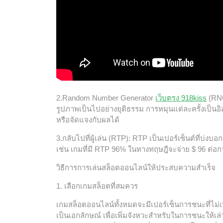
2.Random Number Generator
เว็บตรง 918kiss
(RNG
รูปภาพเป็นไปอย่างยุติธรรม การหมุนแต่ละครั้งเป็น
หรือจัดแจงกับผลได้
3.กลับไปที่ผู้เล่น (RTP): RTP เป็นเปอร์เซ็นต์ที่บ่
เช่น เกมที่มี RTP 96% ในทางทฤษฎีจะจ่าย $ 96 ต่อก
วิธีการการเล่นสล็อตออนไลน์ให้ประสบความสำเร็จ
1. เลือกเกมสล็อตที่สมควร
เกมสล็อตออนไลน์ทั้งหมดจะมีเปอร์เซ็นการชนะที่ไม่
เป็นเอกลักษณ์ เพื่อเพิ่มจังหวะสำหรับในการชนะให้เ