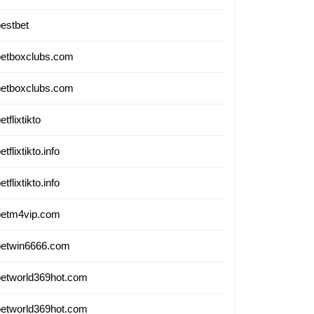
bestbet
betboxclubs.com
betboxclubs.com
etflixtikto
etflixtikto.info
etflixtikto.info
betm4vip.com
betwin6666.com
betworld369hot.com
betworld369hot.com