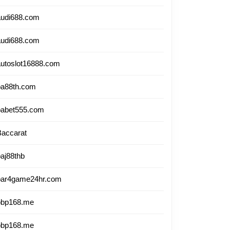
audi688.com
audi688.com
autoslot16888.com
ba88th.com
babet555.com
Baccarat
baj88thb
bar4game24hr.com
bbp168.me
bbp168.me