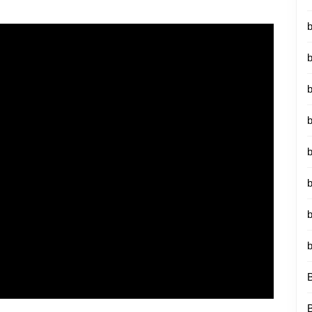
b
b
b
b