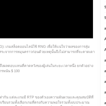
): เกมสล็อตออนไลน์ใช้ RNG เพื่อให้แน่ใจว่าผลของการสุ่ม
อิสระจากการหมุนคราวก่อนด้วยเหตุนั้นจึงไม่สามารถที่จะคาดเดา
งบอกถึงผลตอบแทนที่คาดหวังของผู้เล่นในระยะเวลาหนึ่ง ยกตัวอย่าง
ารพนัน $ 100
เท่ากัน แต่ละเกมมี RTP ของตัวเองความผันผวนและคุณสมบัติที่
ล่าเรียนรวมทั้งเลือกเกมที่ตรงกับความพอใจรวมทั้งงบประมาณ