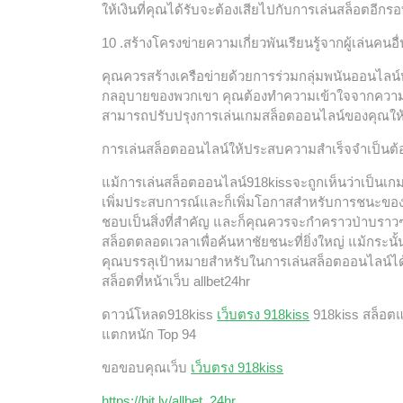
ให้เงินที่คุณได้รับจะต้องเสียไปกับการเล่นสล็อตอีกร
10 .สร้างโครงข่ายความเกี่ยวพันเรียนรู้จากผู้เล่นคนอื่
คุณควรสร้างเครือข่ายด้วยการร่วมกลุ่มพนันออนไลน์ห
กลอุบายของพวกเขา คุณต้องทำความเข้าใจจากความสําเร
สามารถปรับปรุงการเล่นเกมสล็อตออนไลน์ของคุณให้
การเล่นสล็อตออนไลน์ให้ประสบความสำเร็จจำเป็นต้
แม้การเล่นสล็อตออนไลน์918kissจะถูกเห็นว่าเป็นเก
เพิ่มประสบการณ์และก็เพิ่มโอกาสสำหรับการชนะของค
ชอบเป็นสิ่งที่สําคัญ และก็คุณควรจะกําคราวป่าบราวๆ
สล็อตตลอดเวลาเพื่อค้นหาชัยชนะที่ยิ่งใหญ่ แม้กระนั้
คุณบรรลุเป้าหมายสำหรับในการเล่นสล็อตออนไลน์ได้
สล็อตที่หน้าเว็บ allbet24hr
ดาวน์โหลด918kiss
เว็บตรง 918kiss
918kiss สล็อตแ
แตกหนัก Top 94
ขอขอบคุณเว็บ
เว็บตรง 918kiss
https://bit.ly/allbet_24hr