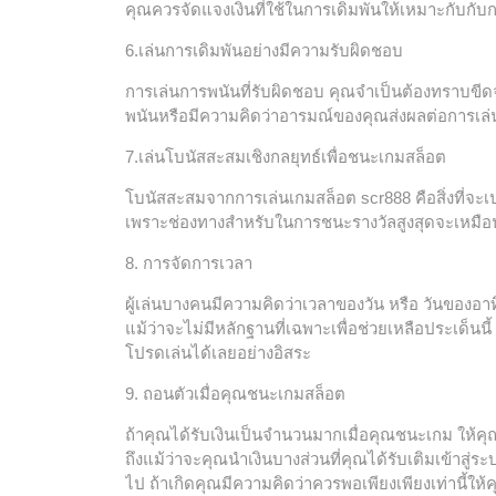
คุณควรจัดแจงเงินที่ใช้ในการเดิมพันให้เหมาะกับกั
6.เล่นการเดิมพันอย่างมีความรับผิดชอบ
การเล่นการพนันที่รับผิดชอบ คุณจำเป็นต้องทราบขีดจ
พนันหรือมีความคิดว่าอารมณ์ของคุณส่งผลต่อการเล่
7.เล่นโบนัสสะสมเชิงกลยุทธ์เพื่อชนะเกมสล็อต
โบนัสสะสมจากการเล่นเกมสล็อต scr888 คือสิ่งที่จะเปล
เพราะช่องทางสำหรับในการชนะรางวัลสูงสุดจะเหมือน
8. การจัดการเวลา
ผู้เล่นบางคนมีความคิดว่าเวลาของวัน หรือ วันของอา
แม้ว่าจะไม่มีหลักฐานที่เฉพาะเพื่อช่วยเหลือประเด็นนี
โปรดเล่นได้เลยอย่างอิสระ
9. ถอนตัวเมื่อคุณชนะเกมสล็อต
ถ้าคุณได้รับเงินเป็นจํานวนมากเมื่อคุณชนะเกม ให้คุ
ถึงแม้ว่าจะคุณนําเงินบางส่วนที่คุณได้รับเติมเข้าสู่ร
ไป ถ้าเกิดคุณมีความคิดว่าควรพอเพียงเพียงเท่านี้ให้