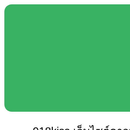
Skip
to
content
Skip
to
content