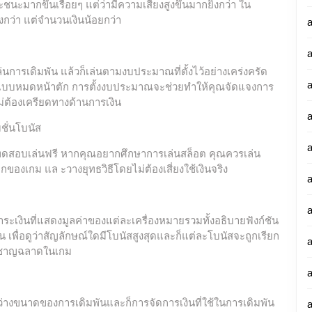
นะมากขึ้นเรื่อยๆ แต่ว่ามีความเสี่ยงสูงขึ้นมากยิ่งกว่า ใน
้งกว่า แต่จำนวนเงินน้อยกว่า
a
นการเดิมพัน แล้วก็เล่นตามงบประมาณที่ตั้งไว้อย่างเคร่งครัด
นแบบหมดหน้าตัก การตั้งงบประมาณจะช่วยทำให้คุณจัดแจงการ
่ต้องเครียดทางด้านการเงิน
ชั่นโบนัส
a
นทดสอบเล่นฟรี หากคุณอยากศึกษาการเล่นสล็อต คุณควรเล่น
งเกม แล ะวางยุทธวิธีโดยไม่ต้องเสี่ยงใช้เงินจริง
เงินที่แสดงมูลค่าของแต่ละเครื่องหมายรวมทั้งอธิบายฟังก์ชัน
น เพื่อดูว่าสัญลักษณ์ใดมีโบนัสสูงสุดและก็แต่ละโบนัสจะถูกเรียก
่างชาญฉลาดในเกม
ว่างขนาดของการเดิมพันและก็การจัดการเงินที่ใช้ในการเดิมพัน