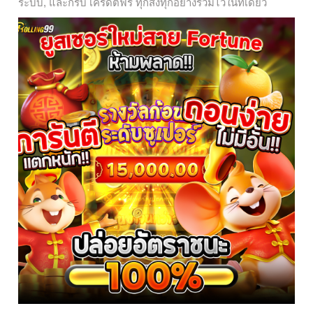
ระบบ, และก็รับ เครดิตฟรี ทุกสิ่งทุกอย่างรวมไว้ในที่เดียว