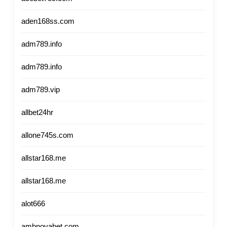
aden168ss.com
adm789.info
adm789.info
adm789.vip
allbet24hr
allone745s.com
allstar168.me
allstar168.me
alot666
ambnovabet.com