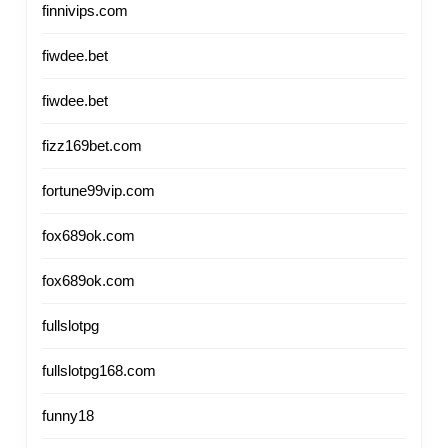
finnivips.com
fiwdee.bet
fiwdee.bet
fizz169bet.com
fortune99vip.com
fox689ok.com
fox689ok.com
fullslotpg
fullslotpg168.com
funny18