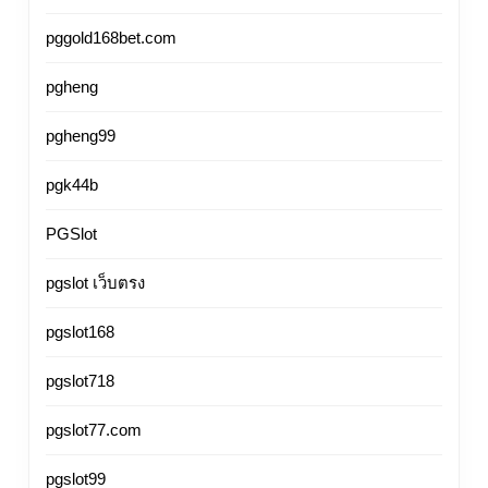
pggold168bet.com
pgheng
pgheng99
pgk44b
PGSlot
pgslot เว็บตรง
pgslot168
pgslot718
pgslot77.com
pgslot99