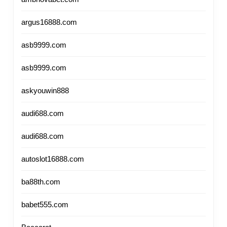
argus16888.com
asb9999.com
asb9999.com
askyouwin888
audi688.com
audi688.com
autoslot16888.com
ba88th.com
babet555.com