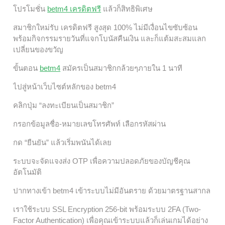
โปรโมชั่น
betm4 เครดิตฟรี
แล้วก็สิทธิพิเศษ
สมาชิกใหม่รับ เครดิตฟรี สูงสุด 100% ไม่มีเงื่อนไขซับซ้อน
พร้อมกิจกรรมรายวันที่แจกโบนัสคืนเงิน และก็แต้มสะสมแลก
เปลี่ยนของขวัญ
ขั้นตอน
betm4
สมัครเป็นสมาชิกกล้วยๆภายใน 1 นาที
ไปสู่หน้าเว็บไซต์หลักของ betm4
คลิกปุ่ม “ลงทะเบียนเป็นสมาชิก”
กรอกข้อมูลชื่อ-หมายเลขโทรศัพท์ เลือกรหัสผ่าน
กด “ยืนยัน” แล้วเริ่มพนันได้เลย
ระบบจะจัดแจงส่ง OTP เพื่อความปลอดภัยของบัญชีคุณ
อัตโนมัติ
ปากทางเข้า betm4 เข้าระบบไม่มีอันตราย ด้วยมาตรฐานสากล
เราใช้ระบบ SSL Encryption 256-bit พร้อมระบบ 2FA (Two-
Factor Authentication) เพื่อคุณเข้าระบบแล้วก็เล่นเกมได้อย่าง