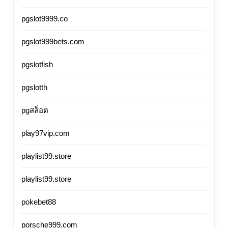
pgslot9999.co
pgslot999bets.com
pgslotfish
pgslotth
pgสล็อต
play97vip.com
playlist99.store
playlist99.store
pokebet88
porsche999.com