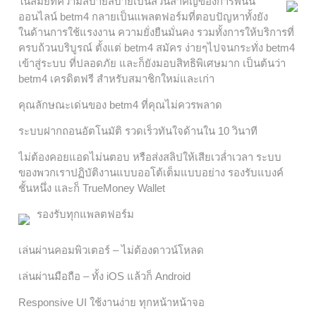
ในสมัยที่ความสบายสบายเป็นส่วนสำคัญของการพนัน
ออนไลน์ betm4 กลายเป็นแพลตฟอร์มที่ตอบปัญหาทั้งยัง
ในด้านการใช้แรงงาน ความยั่งยืนมั่นคง รวมทั้งการให้บริการที่
ครบถ้วนบริบูรณ์ ตั้งแต่ betm4 สมัคร ง่ายๆไปจนกระทั่ง betm4
เข้าสู่ระบบ ที่ปลอดภัย และก็ยังมอบสิทธิพิเศษมาก เป็นต้นว่า
betm4 เครดิตฟรี สำหรับสมาชิกใหม่และเก่า
คุณลักษณะเด่นของ betm4 ที่คุณไม่ควรพลาด
ระบบฝากถอนอัตโนมัติ รวดเร็วทันใจด้านใน 10 วินาที
ไม่ต้องคอยแอดไม่นตอบ หรือส่งสลิปให้เสียเวล่ำเวลา ระบบ
ของพวกเราปฏิบัติงานแบบออโต้เต็มแบบอย่าง รองรับแบงค์
ชั้นหนึ่ง และก็ TrueMoney Wallet
รองรับทุกแพลตฟอร์ม
เล่นผ่านคอมพิวเตอร์ – ไม่ต้องดาวน์โหลด
เล่นผ่านมือถือ – ทั้ง iOS แล้วก็ Android
Responsive UI ใช้งานง่าย ทุกหน้าหน้าจอ