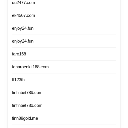
du2477.com
ek4567.com
enjoy24.fun
enjoy24.fun
faro168
fcharoenkit168.com
ff123th
finfinbet789.com
finfinbet789.com
finn88gold.me