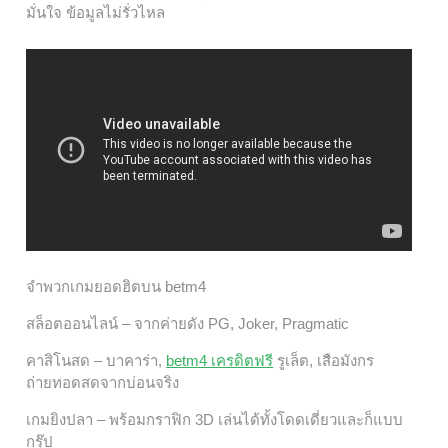
มั่นใจ ข้อมูลไม่รั่วไหล
จำพวกเกมยอดฮิตบน betm4
สล็อตออนไลน์ – จากค่ายดัง PG, Joker, Pragmatic
คาสิโนสด – บาคาร่า,
betm4 เครดิตฟรี
รูเล็ต, เสือมังกร
ถ่ายทอดสดจากบ่อนจริง
เกมยิงปลา – พร้อมกราฟิก 3D เล่นได้ทั้งโดดเดี่ยวและก็แบบ
กรุ๊ป