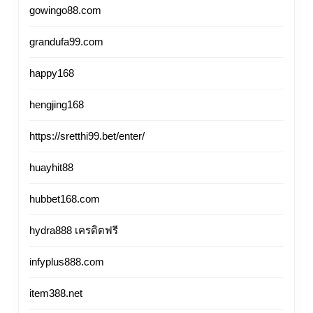
gowingo88.com
grandufa99.com
happy168
hengjing168
https://sretthi99.bet/enter/
huayhit88
hubbet168.com
hydra888 เครดิตฟรี
infyplus888.com
item388.net