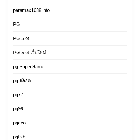
paramax1688.info
PG
PG Slot
PG Slot เว็บใหม่
pg SuperGame
pg สล็อต
pg77
pg99
pgceo
pgfish