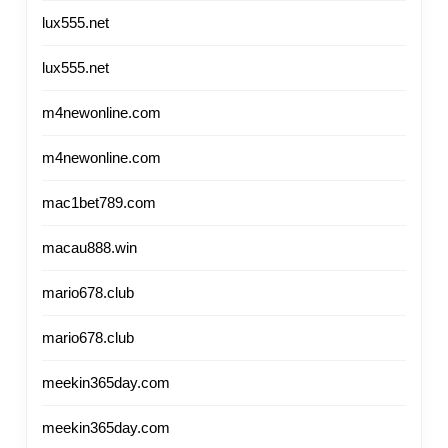
lux555.net
lux555.net
m4newonline.com
m4newonline.com
mac1bet789.com
macau888.win
mario678.club
mario678.club
meekin365day.com
meekin365day.com