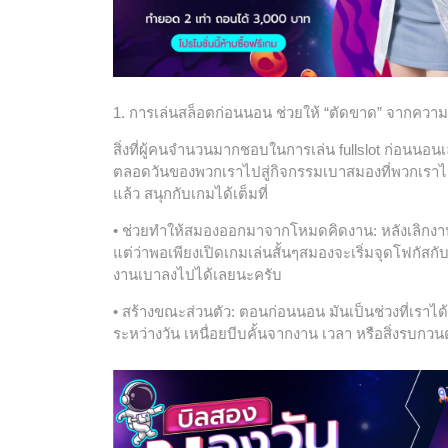
1. การเล่นสล็อตก่อนนอน ช่วยให้ “ตัดขาด” จากความปั
สิ่งที่ผู้คนจำนวนมากชอบในการเล่น fullslot ก่อนนอน
ตลอดวันของพวกเราไปสู่กิจกรรมเบาสมองที่พวกเราไม
แล้ว สนุกกับเกมได้เต็มที่
• ช่วยทำให้สมองออกมาจากโหมดคิดงาน: หลังเลิกงาน 
แต่ว่าพอเพียงเปิดเกมเล่นสั้นๆสมองจะเริ่มจุดโฟกัสก
งานเบาลงไปได้เลยนะครับ
• สร้างขณะส่วนตัว: ตอนก่อนนอน มันเป็นช่วงที่เราได้อ
ระหว่างวัน เหนื่อยบีบคั้นจากงาน เวลา หรือสิ่งรบกว