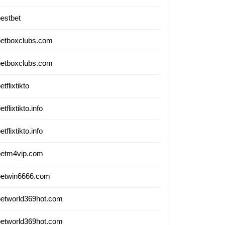
bestbet
betboxclubs.com
betboxclubs.com
etflixtikto
etflixtikto.info
etflixtikto.info
betm4vip.com
betwin6666.com
betworld369hot.com
betworld369hot.com