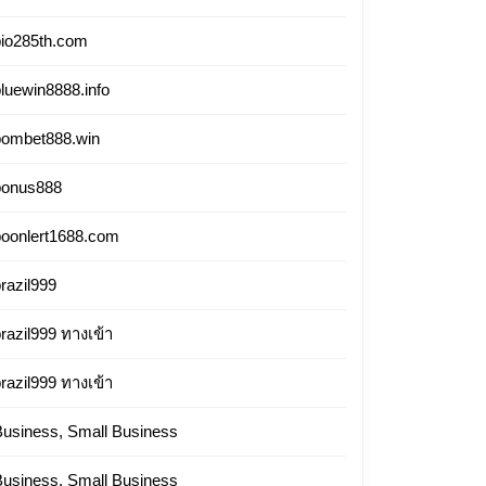
bio285th.com
luewin8888.info
bombet888.win
bonus888
boonlert1688.com
razil999
razil999 ทางเข้า
razil999 ทางเข้า
Business, Small Business
Business, Small Business