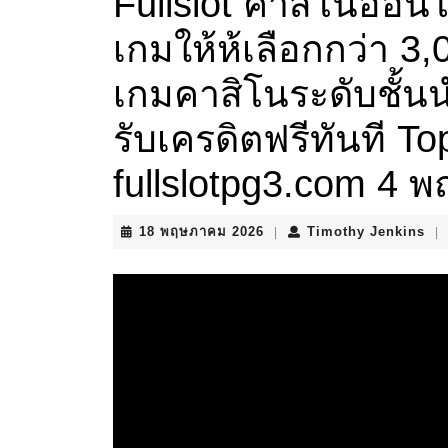
Fullslot คาสิโนออนไ
เกมให้ห้เลือกกว่า 3,0
เกมคาสิโนระดับชั้นนำ
รับเครดิตฟรีทันที T
fullslotpg3.com 4 
18
Ti
18 พฤษภาคม 2026
Timothy Jenkins
|
|
พฤษภาคม
Jen
2026