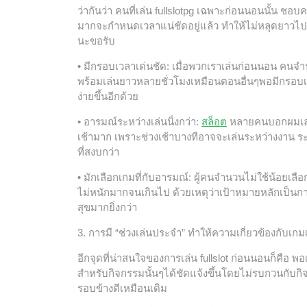
ว่ากันว่า คนที่เล่น fullslotpg เฉพาะก่อนนอนนั้น ชอ
มากจะกำหนดเวลาแน่ชัดอยู่แล้ว ทำให้ไม่หลุดยาวไปแบบ
นะขอรับ
• มีกรอบเวลาเด่นชัด: เมื่อพวกเราเล่นก่อนนอน คนจำ
พร้อมเล่นยาวหลายชั่วโมงเหมือนตอนอื่นๆพอมีกรอบเว
ง่ายขึ้นอีกด้วย
• อารมณ์ระหว่างเล่นนิ่งกว่า:
สล็อต
หลายคนบอกผมเลยว่
เช้ามาก เพราะช่วงเช้าบางทีอาจจะเล่นระหว่างงาน ร
ที่สงบกว่า
• มักเลือกเกมที่กับอารมณ์: ผู้คนจำนวนไม่ใช้น้อยเล
ไม่หนักมากจนเกินไป ด้วยเหตุว่าเป้าหมายหลักเป็นการเ
สุขมากยิ่งกว่า
3. การมี “ช่วงเล่นประจำ” ทำให้ความเกี่ยวข้องกับเกมเ
อีกจุดที่น่าสนใจของการเล่น fullslot ก่อนนอนก็คือ 
สำหรับกิจกรรมนั้นๆได้ชัดแจ้งขึ้นโดยไม่รบกวนกับกิจ
รอบข้างดีเหมือนเดิม