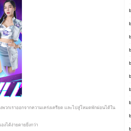
b
b
b
ยดึงพวกเราออกจากความเคร่งเครียด และไปสู่โหมดพักผ่อนได้ใน
งได้ง่ายดายยิ่งกว่า