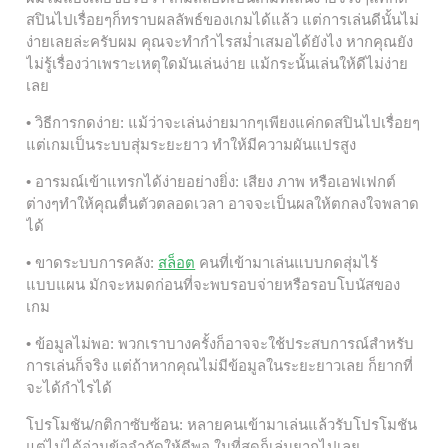
สปินไปเรื่อยๆก็ทราบผลลัพธ์ของเกมได้แล้ว แต่การเล่นดีนั้นไม่
ง่ายเลยล่ะครับผม คุณจะทำกำไรสม่ำเสมอได้ยังไง หากคุณยัง
ไม่รู้เรื่องว่าเพราะเหตุใดมันเล่นง่าย แม้กระนั้นเล่นให้ดีไม่ง่าย
เลย
• วิธีการกดง่าย: แม้ว่าจะเล่นง่ายมากๆเพียงแค่กดสปินไปเรื่อยๆ
แต่เกมเป็นระบบสุ่มระยะยาว ทำให้มีความผันแปรสูง
• อารมณ์เข้าแทรกได้ง่ายอย่างยิ่ง: เสียง ภาพ หรือเอฟเฟกต์
ต่างๆทำให้คุณตื่นตัวตลอดเวลา อาจจะเป็นผลให้ตกลงใจพลาด
ได้
• ขาดระบบการคลัง:
สล็อต
คนที่เข้ามาเล่นแบบกดสุ่มไร้
แบบแผน มักจะหมดก่อนที่จะพบรอบจ่ายหรือรอบโบนัสของ
เกม
• ข้อมูลไม่พอ: พวกเราบางครั้งก็อาจจะใช้ประสบการณ์สำหรับ
การเล่นก็จริง แต่ถ้าหากคุณไม่มีข้อมูลในระยะยาวเลย ก็ยากที่
จะได้กำไรได้
โปรโมชัน/กติกาซับซ้อน: หลายคนเข้ามาเล่นแล้วรับโปรโมชัน
แต่ไม่ได้อ่านข้อจำกัดให้ดีพอ ในที่สุดก็เล่นยากไปเลย