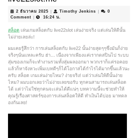
2
Timothy
2 ธันวาคม 2025
Timothy Jenkins
0
|
|
ธันวาคม
Jenkins
Comment
16:24 น.
|
2025
สล็อต
เล่นเกมสล็อตกับ live22slot เล่นง่ายจริง แต่เล่นให้ดีนั้น
ไม่ง่ายเลยล่ะ!
ผมเคยรู้สึกว่า การเล่นสล็อตกับ live22 นั้นง่ายสุดๆๆซึ่งมันก็ง่าย
จริงๆนั่นแหละครับ ฮ่า… เนื่องจากเพียงแค่เรากดสปินไป ระบบ
สุ่มของเกมก็จะทำงานรวมทั้งสุ่มผลออกมา พวกเราก็แค่รอคอย
แล้วก็หาจังหวะเพิ่มเบทดีๆก็ได้โอกาสได้กำไรได้มากขึ้นแล้วนะ
ครับ สล็อต เกมเล่นง่ายไหม? ง่ายจริง! แต่ว่าเล่นให้ดีนั้นง่าย
ไหม? ผมบอกเลยว่าไม่ง่ายเลยขอรับ ทุกคนสามารถเล่นสล็อต
ได้ แต่ว่าไม่ใช่ทุกคนจะเล่นได้ดีแน่ๆ บทความนี้จะช่วยทำให้
คุณรู้เรื่องศาสตร์ของการเล่นสล็อตให้ดี ทำเงินได้บ่อย มาทดล
องกันเลย!