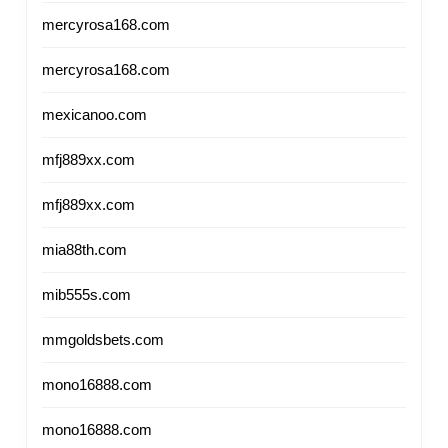
mercyrosa168.com
mercyrosa168.com
mexicanoo.com
mfj889xx.com
mfj889xx.com
mia88th.com
mib555s.com
mmgoldsbets.com
mono16888.com
mono16888.com