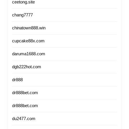
ceetong.site
chang7777
chinatown888.win
cupcake88x.com
daruma1688.com
dgb222hot.com
dr888
dr888bet.com
dr888bet.com
du2477.com