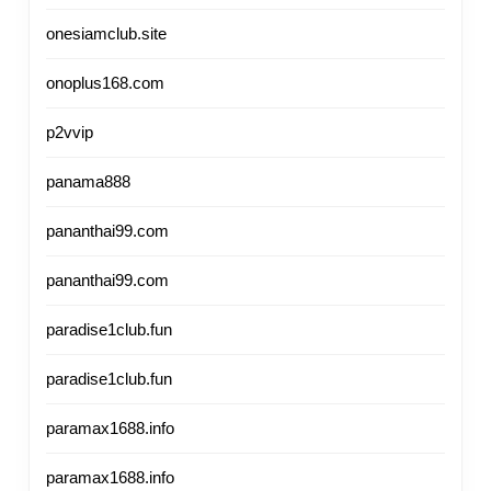
onesiamclub.site
onoplus168.com
p2vvip
panama888
pananthai99.com
pananthai99.com
paradise1club.fun
paradise1club.fun
paramax1688.info
paramax1688.info