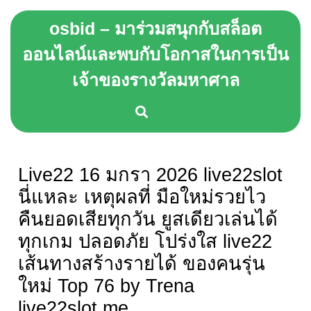
Skip
osbid – มาร่วมสนุกกับสล็อต
to
content
ออนไลน์และพบกับโอกาสในการเป็น
Skip
เจ้าของรางวัลมหาศาล
to
content
Live22 16 มกรา 2026 live22slot
นี่แหละ เหตุผลที่ มือใหม่รวยไว
คืนยอดเสียทุกวัน ยูสเดียวเล่นได้
ทุกเกม ปลอดภัย โปร่งใส live22
เส้นทางสร้างรายได้ ของคนรุ่น
ใหม่ Top 76 by Trena
live22slot.me