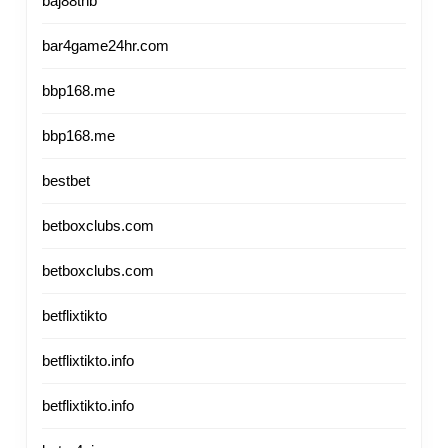
baj88thb
bar4game24hr.com
bbp168.me
bbp168.me
bestbet
betboxclubs.com
betboxclubs.com
betflixtikto
betflixtikto.info
betflixtikto.info