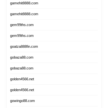
gamehit8888.com
gamehit8888.com
gem99ths.com
gem99ths.com
goatza888fin.com
gobaza88.com
gobaza88.com
golden4566.net
golden4566.net
gowingo88.com