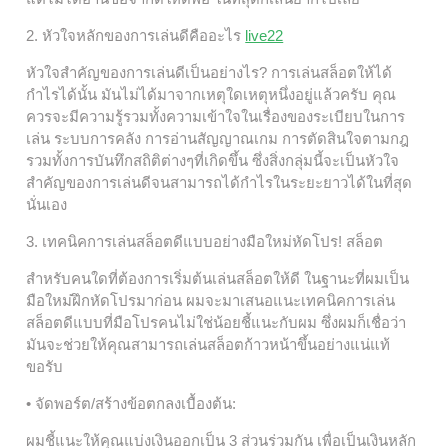
2. หัวใจหลักของการเล่นดีคืออะไร
live22
หัวใจสำคัญของการเล่นดีเป็นอย่างไร? การเล่นสล็อตให้ได้
กำไรได้นั้น มันไม่ได้มาจากเหตุใดเหตุหนึ่งอยู่แล้วครับ คุณ
ควรจะมีความรู้รวมทั้งความเข้าใจในเรื่องของระเบียบในการ
เล่น ระบบการคลัง การอ่านสัญญาณเกม การตัดสินใจตามกฎ
รวมทั้งการบันทึกสถิติต่างๆที่เกิดขึ้น ซึ่งสิ่งกลุ่มนี้จะเป็นหัวใจ
สำคัญของการเล่นดีจนสามารถได้กำไรในระยะยาวได้ในที่สุด
นั่นเอง
3. เทคนิคการเล่นสล็อตดีแบบอย่างมือใหม่หัดโปร! สล็อต
สำหรับคนใดที่ต้องการเริ่มต้นเล่นสล็อตให้ดี ในฐานะที่ผมเป็น
มือใหม่ฝึกหัดโปรมาก่อน ผมจะมาเสนอแนะเทคนิคการเล่น
สล็อตดีแบบที่มือโปรคนไม่ใช่น้อยชี้แนะกับผม ซึ่งผมก็เชื่อว่า
มันจะช่วยให้คุณสามารถเล่นสล็อตก้าวหน้าขึ้นอย่างแน่แท้
ขอรับ
• จัดพอร์ต/สร้างข้อตกลงเบื้องต้น:
ผมชี้แนะให้คุณแบ่งเงินออกเป็น 3 ส่วนร่วมกัน เพื่อเป็นเงินหลัก