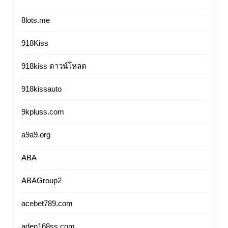
8lots.me
918Kiss
918kiss ดาวน์โหลด
918kissauto
9kpluss.com
a9a9.org
ABA
ABAGroup2
acebet789.com
aden168ss.com