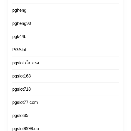
pgheng
pgheng99
pgk44b
PGSlot
pgslot เว็บตรง
pgslot168
pgslot718
pgslot77.com
pgslot99
pgslot9999.co