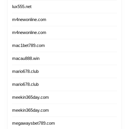
lux555.net
m4newonline.com
m4newonline.com
mac1bet789.com
macau888.win
mario678.club
mario678.club
meekin365day.com
meekin365day.com
megawaysbet789.com