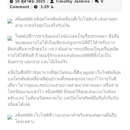
10
Timothy
10 ตุลาคม 2025
Timothy Jenkins
0
|
|
ตุลาคม
Jenkins
Comment
1:29 น.
|
2025
สล็อต888 สล็อตโทรศัพท์เคลื่อนที่เว็บไซต์แท้ เล่นง่ายทุก
ค่าย จ่ายจริงทุกใบเสร็จรับเงิน
ในสมัยที่การหาเงินออนไลน์แปลงเป็นเรื่องธรรมดา มือถือ
ของคุณอาจไม่ได้เป็นเพียงแค่อูปกรณ์ที่มีไว้สำหรับการ
ติดต่อสื่อสารอีกต่อไป แต่ว่ามันสามารถเปลี่ยนเป็นเครื่องผลิต
รายได้ได้ทันที ถ้าคุณรู้จักแหล่งเล่นbonus888ที่ทั้งไม่เป็น
อันตราย แตกง่าย และได้เงินจริง
หนึ่งในชื่อที่กำลังมาแรงที่สุดในขณะนี้คือ pgslot เว็บไซต์สล็อต
บนโทรศัพท์เคลื่อนที่ศูนย์รวมทั้งหมดทุกอย่างเอาไว้ภายในที่
เดียว ไม่ว่าคุณจะชอบเกมสายภาพสวยจากค่ายนอก หรือสาย
ไทยนิยมเกมแตกไว สล็อต888 มีหมดให้คุณเล่นแบบไม่ต้อง
สลับแอป ไม่ต้องเปิดหลายเว็บ แค่เปิดโทรศัพท์มือถือก็เริ่มปั่น
สล็อตได้เลย
สล็อต888 เว็บไซต์ที่วางแบบมาสำหรับคนเล่นผ่านมือถือ
โดยเฉพาะ