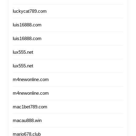
luckycat789.com
luis16888.com
luis16888.com
lux555.net
lux555.net
m4newonline.com
m4newonline.com
mac1bet789.com
macau888.win
mario678.club