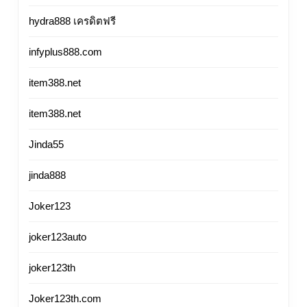
hydra888 เครดิตฟรี
infyplus888.com
item388.net
item388.net
Jinda55
jinda888
Joker123
joker123auto
joker123th
Joker123th.com