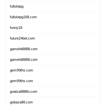
fullslotpg
fullslotpg168.com
funny18
future24bet.com
gamehit8888.com
gamehit8888.com
gem99ths.com
gem99ths.com
goatza888fin.com
gobaza88.com