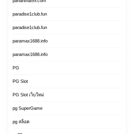
pananthai99.com
paradise1club.fun
paradise1club.fun
paramax1688.info
paramax1688.info
PG
PG Slot
PG Slot เว็บใหม่
pg SuperGame
pg สล็อต