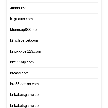
Judhai168
k1gt-auto.com
khumsup888.me
kimchibetbet.com
kingxxxbet123.com
kitti999vip.com
ktv4sd.com
lala55-casino.com
lalikabetsgame.com
lalikabetsgame.com