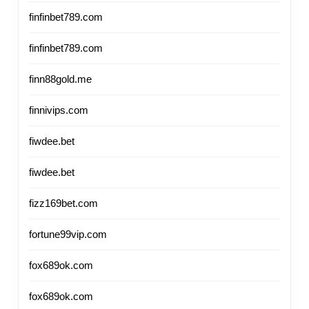
finfinbet789.com
finfinbet789.com
finn88gold.me
finnivips.com
fiwdee.bet
fiwdee.bet
fizz169bet.com
fortune99vip.com
fox689ok.com
fox689ok.com