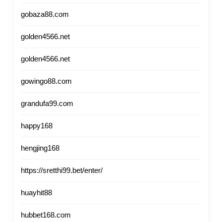
gobaza88.com
golden4566.net
golden4566.net
gowingo88.com
grandufa99.com
happy168
hengjing168
https://sretthi99.bet/enter/
huayhit88
hubbet168.com