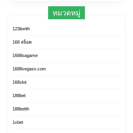
ฟรี
หมวดหมู่
ทุก
ชั่วโมง
123lionth
เปิด
168 สล็อต
24
ชั่วโมง
1688sagame
รวม
1688vegasx.com
เว็บ
ดัง
168slot
ทุก
188bet
ค่าย
slot888
188betth
ทำ
1xbet
กำไร