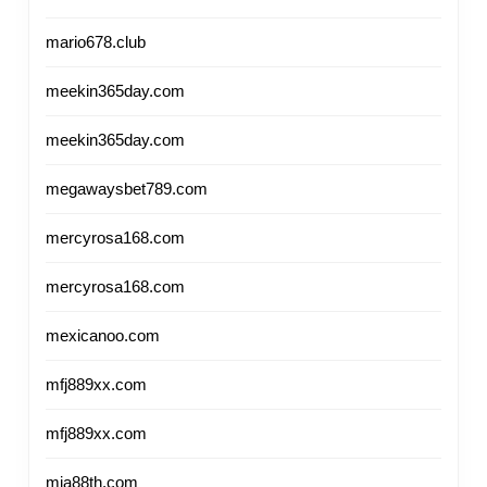
mario678.club
meekin365day.com
meekin365day.com
megawaysbet789.com
mercyrosa168.com
mercyrosa168.com
mexicanoo.com
mfj889xx.com
mfj889xx.com
mia88th.com