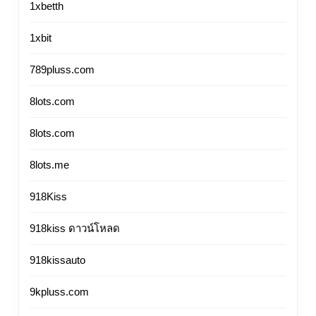
สุด
1xbetth
คุ้ม
1xbit
Top
13
789pluss.com
by
8lots.com
Margart
bonus888.asia
8lots.com
8lots.me
918Kiss
918kiss ดาวน์โหลด
918kissauto
9kpluss.com