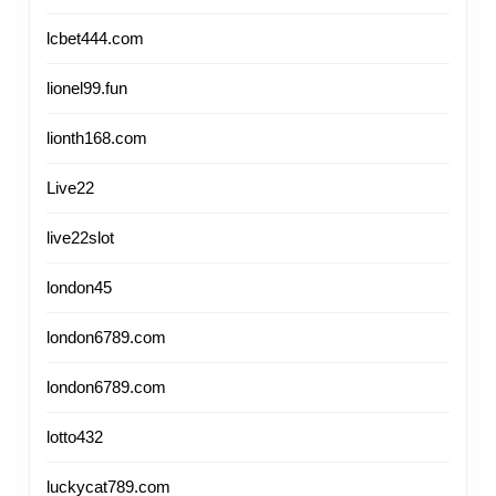
lcbet444.com
lionel99.fun
lionth168.com
Live22
live22slot
london45
london6789.com
london6789.com
lotto432
luckycat789.com