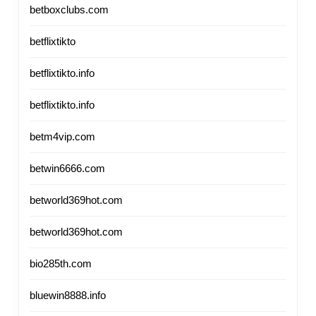
betboxclubs.com
betflixtikto
betflixtikto.info
betflixtikto.info
betm4vip.com
betwin6666.com
betworld369hot.com
betworld369hot.com
bio285th.com
bluewin8888.info