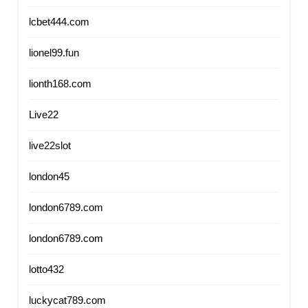
lcbet444.com
lionel99.fun
lionth168.com
Live22
live22slot
london45
london6789.com
london6789.com
lotto432
luckycat789.com