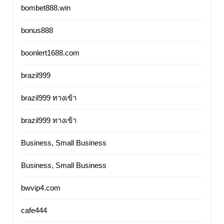
bombet888.win
bonus888
boonlert1688.com
brazil999
brazil999 ทางเข้า
brazil999 ทางเข้า
Business, Small Business
Business, Small Business
bwvip4.com
cafe444