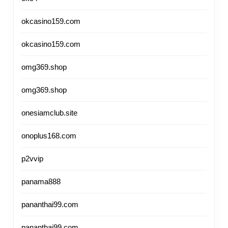
okcasino159.com
okcasino159.com
omg369.shop
omg369.shop
onesiamclub.site
onoplus168.com
p2vvip
panama888
pananthai99.com
pananthai99.com