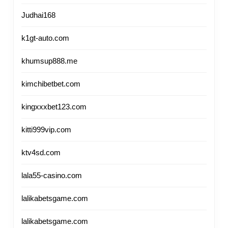
Judhai168
k1gt-auto.com
khumsup888.me
kimchibetbet.com
kingxxxbet123.com
kitti999vip.com
ktv4sd.com
lala55-casino.com
lalikabetsgame.com
lalikabetsgame.com