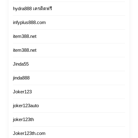
hydra888 เครดิตฟรี
infyplus888.com
item388.net
item388.net
Jinda55
jinda888
Joker123
joker123auto
joker123th
Joker123th.com