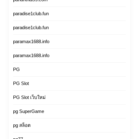
paradise1club.fun
paradise1club.fun
paramax1688.info
paramax1688.info
PG
PG Slot
PG Slot เว็บใหม่
pg SuperGame
pg สล็อต