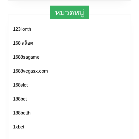
หมวดหมู่
123lionth
168 สล็อต
1688sagame
1688vegasx.com
168slot
188bet
188betth
1xbet