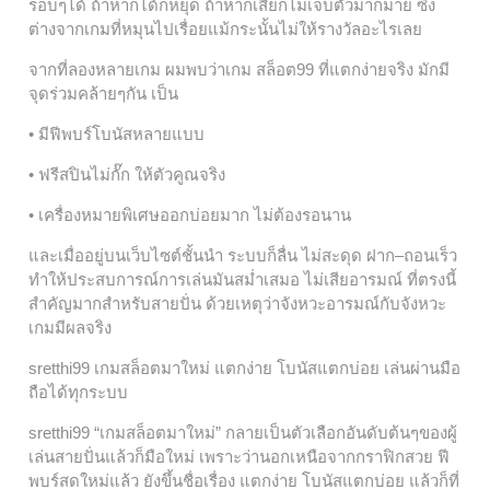
รอบๆได้ ถ้าหากได้ก็หยุด ถ้าหากเสียก็ไม่เจ็บตัวมากมาย ซึ่ง
ต่างจากเกมที่หมุนไปเรื่อยแม้กระนั้นไม่ให้รางวัลอะไรเลย
จากที่ลองหลายเกม ผมพบว่าเกม สล็อต99 ที่แตกง่ายจริง มักมี
จุดร่วมคล้ายๆกัน เป็น
• มีฟีพบร์โบนัสหลายแบบ
• ฟรีสปินไม่กั๊ก ให้ตัวคูณจริง
• เครื่องหมายพิเศษออกบ่อยมาก ไม่ต้องรอนาน
และเมื่ออยู่บนเว็บไซต์ชั้นนำ ระบบก็ลื่น ไม่สะดุด ฝาก–ถอนเร็ว
ทำให้ประสบการณ์การเล่นมันสม่ำเสมอ ไม่เสียอารมณ์ ที่ตรงนี้
สำคัญมากสำหรับสายปั่น ด้วยเหตุว่าจังหวะอารมณ์กับจังหวะ
เกมมีผลจริง
sretthi99 เกมสล็อตมาใหม่ แตกง่าย โบนัสแตกบ่อย เล่นผ่านมือ
ถือได้ทุกระบบ
sretthi99 “เกมสล็อตมาใหม่” กลายเป็นตัวเลือกอันดับต้นๆของผู้
เล่นสายปั่นแล้วก็มือใหม่ เพราะว่านอกเหนือจากกราฟิกสวย ฟี
พบร์สดใหม่แล้ว ยังขึ้นชื่อเรื่อง แตกง่าย โบนัสแตกบ่อย แล้วก็ที่