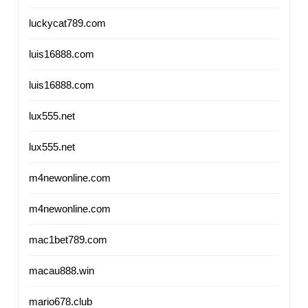
luckycat789.com
luis16888.com
luis16888.com
lux555.net
lux555.net
m4newonline.com
m4newonline.com
mac1bet789.com
macau888.win
mario678.club