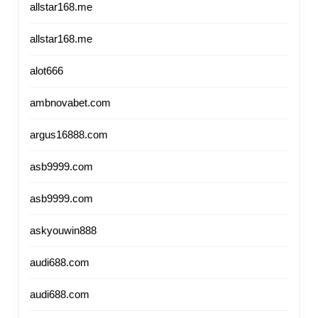
allstar168.me
allstar168.me
alot666
ambnovabet.com
argus16888.com
asb9999.com
asb9999.com
askyouwin888
audi688.com
audi688.com