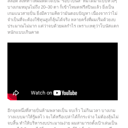
สล็อต สิ่งที่ทำให้ผมติดใจเป็น “รอบโบนัส” ที่มิได้มาแบบหวงๆ
บางเกมหมุนไม่ถึง 20–30 ตา ก็เข้าโหมดฟรีสปินแล้ว ยิ่งเป็น
เกมแนวสายปั่น ยิ่งมีความคิดว่ามันตอบปัญหา เนื่องจากว่าไม่
จำเป็นที่จะต้องใช้ทุนสูงก็ลุ้นได้จริง หลายครั้งที่ผมเริ่มด้วยงบ
ประมาณไม่มาก แต่ว่าจบด้วยผลกำไร เพราะเหตุว่าโบนัสแตก
หนักแบบเกินคาด
อีกจุดหนึ่งที่สายปั่นห้ามพลาดเป็น จบเร็ว ไม่กินเวลา บางเกม
วางแบบมาให้รู้ผลไว จะได้หรือเปล่าได้ก็กระจ่าง ไม่ต้องลุ้นไม่
จบสิ้น ทำให้บริหารงบประมาณง่าย ผมสามารถตั้งเป้าเล่นเป็น