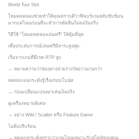
World Tour Slot
โหมดทดลองช่วยทำให้คุณทราบดีว่าฟีพบร์เกมสลับซับซ้อน
มากแค่ไหนก่อนที่จะทำการตัดสินใจลงเงินจริง
วิธีใช้ “โหมดทดลองเล่นฟรี” ให้คุ้มที่สุด
เพื่อประสบการณ์เล่นฟรีมีสาระสูงสุด:
เริ่มจากเกมที่มีเรต RTP สูง
→ หมายความว่าช่องทางจ่ายรางวัลยาวนานกว่า
ทดสอบจนกระทั่งรู้เรื่องรอบโบนัส
→ ก่อนเปลี่ยนแปลงมาเล่นเงินจริง
ดูเครื่องหมายพิเศษ
→ อย่าง Wild / Scatter หรือ Feature Game
ไม่ต้องรีบร้อน
→ ทดลองกระทั่งทราบว่าเกมไหนเหมาะกับสไตล์ของคุณ