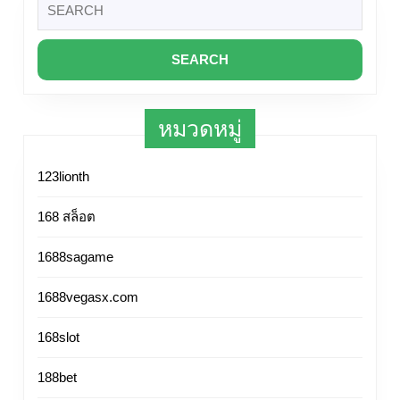
2024
for:
ราชภัฏ
อันดับ
1
มหาวิทยาลั
หมวดหมู่
ราชภัฏ
ราชภัฏ
123lionth
สวนสุนันทา
168 สล็อต
รับ
สมัคร
1688sagame
นักศึกษา
1688vegasx.com
ใหม่
Top
168slot
83
188bet
by