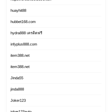
huayhit88
hubbet168.com
hydra888 เครดิตฟรี
infyplus888.com
item388.net
item388.net
Jinda55
jinda888
Joker123
joker123auto