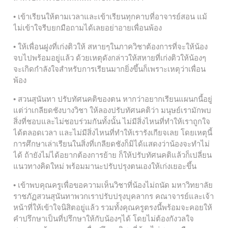
• เข้าเรียนให้ตามเวลาและเข้าเรียนทุกคาบที่อาจารย์สอน แม้
ไม่เข้าใจรีบยกมือถามได้เลยอย่าอายเพื่อนพ้อง
• ให้เพื่อนฝูงที่เก่งติวให้ สหายๆในภาควิชาต้องการที่จะให้น้อง
จบไปพร้อมอยู่แล้ว ด้วยเหตุดังกล่าวให้สหายที่เก่งติวให้น้องๆ
จะเกิดกำลังใจสำหรับการเรียนมากยิ่งขึ้นก็เพราะเหตุว่าเพื่อน
พ้อง
• สวนสุนันทา ปรับทัศนคติของตน หากว่าอยากเรียนแผนกนี้อยู่
แต่ว่าเกลียดชังบางวิชา ให้ลองปรับทัศนคติว่า มนุษย์เรามักพบ
สิ่งที่ชอบและไม่ชอบร่วมกันทั้งนั้น ไม่มีสิ่งไหนที่ทำให้เราถูกใจ
ได้ตลอดเวลา และไม่มีสิ่งไหนที่ทำให้เรารังเกียจเลย โดยเหตุนี้
การศึกษาเล่าเรียนในสิ่งที่เกลียดชังก็มิได้แสดงว่าน้องจะทำไม่
ได้ ถ้ายังไม่ได้อยากต้องการย้าย ก็ให้ปรับทัศนคติแล้วก็เปลี่ยน
แนวทางคิดใหม่ พร้อมมานะปรับปรุงตนเองให้เก่งเยอะขึ้น
• เข้าพบคุณครูเพื่อขอความเห็นวิชาที่น้องไม่ถนัด มหาวิทยาลัย
ราชภัฏสวนสุนันทาพวกเราปรับปรุงบุคลากร คณาจารย์และเจ้า
หน้าที่ให้เข้าใจนิสิตอยู่แล้ว รวมทั้งคุณครูตรงนี้พร้อมจะคอยให้
คำปรึกษาเป็นที่ปรึกษาให้กับน้องๆได้ โดยไม่ต้องกังวลใจ