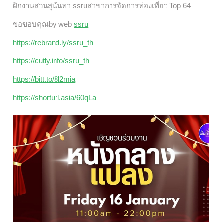
ฝึกงานสวนสุนันทา ssruสาขาการจัดการท่องเที่ยว Top 64
ขอขอบคุณby web
ssru
https://rebrand.ly/ssru_th
https://cutly.info/ssru_th
https://bitt.to/8l2mia
https://shorturl.asia/60qLa