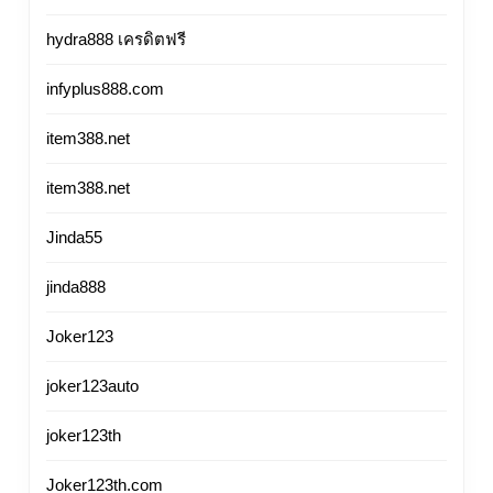
hydra888 เครดิตฟรี
infyplus888.com
item388.net
item388.net
Jinda55
jinda888
Joker123
joker123auto
joker123th
Joker123th.com