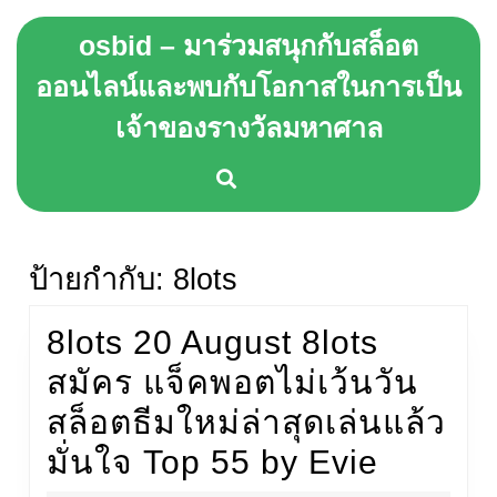
Skip
osbid – มาร่วมสนุกกับสล็อต
to
content
ออนไลน์และพบกับโอกาสในการเป็น
Skip
เจ้าของรางวัลมหาศาล
to
content
ป้ายกำกับ:
8lots
8lots 20 August 8lots
สมัคร แจ็คพอตไม่เว้นวัน
สล็อตธีมใหม่ล่าสุดเล่นแล้ว
8lots
มั่นใจ Top 55 by Evie