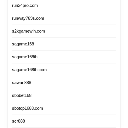
run24pro.com
runway789s.com
s2kgamewin.com
sagame168
sagame168th
sagame168th.com
sawan888
sbobet168
sbotop1688.com
scr888