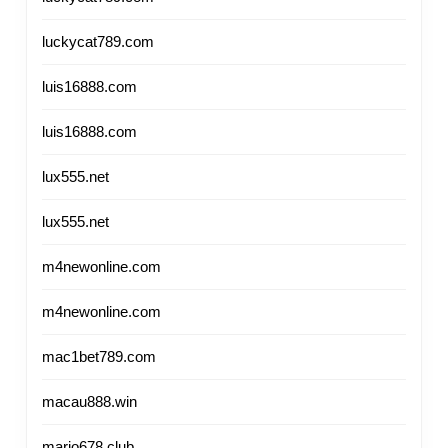
luckycat789.com
luis16888.com
luis16888.com
lux555.net
lux555.net
m4newonline.com
m4newonline.com
mac1bet789.com
macau888.win
mario678.club