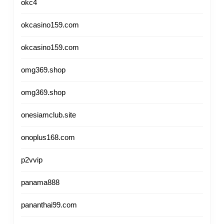
okc4
okcasino159.com
okcasino159.com
omg369.shop
omg369.shop
onesiamclub.site
onoplus168.com
p2vvip
panama888
pananthai99.com