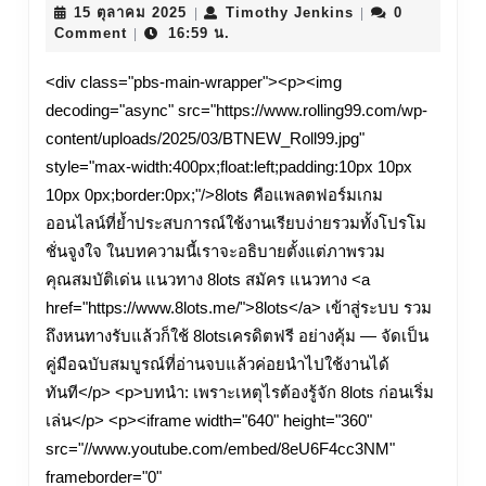
20
15
Timothy
15 ตุลาคม 2025
Timothy Jenkins
0
|
|
ตุลาคม
Jenkins
Comment
16:59 น.
August
|
2025
8lots
<div class="pbs-main-wrapper"><p><img
decoding="async" src="https://www.rolling99.com/wp-
สมัคร
content/uploads/2025/03/BTNEW_Roll99.jpg"
แจ็ค
style="max-width:400px;float:left;padding:10px 10px
พอต
10px 0px;border:0px;"/>8lots คือแพลตฟอร์มเกม
ออนไลน์ที่ย้ำประสบการณ์ใช้งานเรียบง่ายรวมทั้งโปรโม
ไม่
ชั่นจูงใจ ในบทความนี้เราจะอธิบายตั้งแต่ภาพรวม
เว้น
คุณสมบัติเด่น แนวทาง 8lots สมัคร แนวทาง <a
href="https://www.8lots.me/">8lots</a> เข้าสู่ระบบ รวม
วัน
ถึงหนทางรับแล้วก็ใช้ 8lotsเครดิตฟรี อย่างคุ้ม — จัดเป็น
สล็อต
คู่มือฉบับสมบูรณ์ที่อ่านจบแล้วค่อยนำไปใช้งานได้
ธีม
ทันที</p> <p>บทนำ: เพราะเหตุไรต้องรู้จัก 8lots ก่อนเริ่ม
เล่น</p> <p><iframe width="640" height="360"
ใหม่
src="//www.youtube.com/embed/8eU6F4cc3NM"
ล่าสุด
frameborder="0"