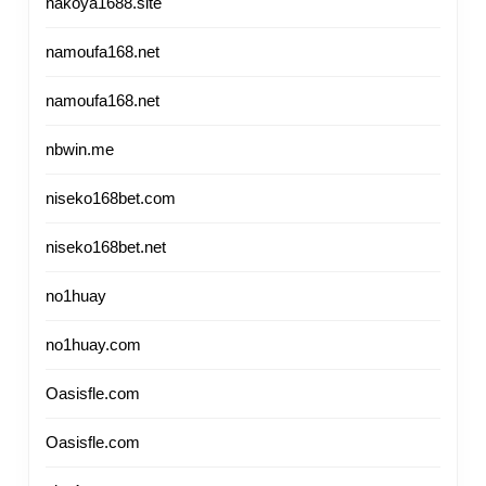
nakoya1688.site
namoufa168.net
namoufa168.net
nbwin.me
niseko168bet.com
niseko168bet.net
no1huay
no1huay.com
Oasisfle.com
Oasisfle.com