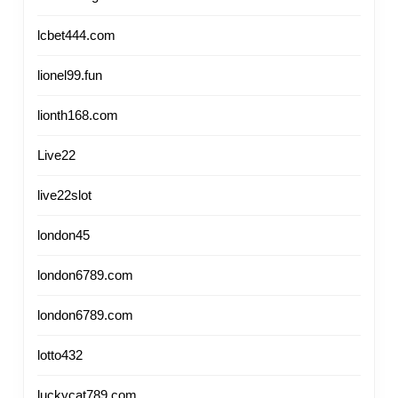
lcbet444.com
lionel99.fun
lionth168.com
Live22
live22slot
london45
london6789.com
london6789.com
lotto432
luckycat789.com