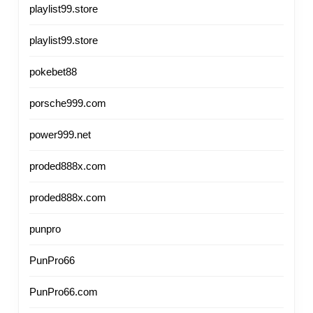
playlist99.store
playlist99.store
pokebet88
porsche999.com
power999.net
proded888x.com
proded888x.com
punpro
PunPro66
PunPro66.com