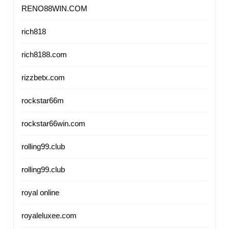
RENO88WIN.COM
rich818
rich8188.com
rizzbetx.com
rockstar66m
rockstar66win.com
rolling99.club
rolling99.club
royal online
royaleluxee.com