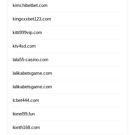
kimchibetbet.com
kingxxxbet123.com
kitti999vip.com
ktv4sd.com
lala55-casino.com
lalikabetsgame.com
lalikabetsgame.com
lcbet444.com
lionel99.fun
lionth168.com