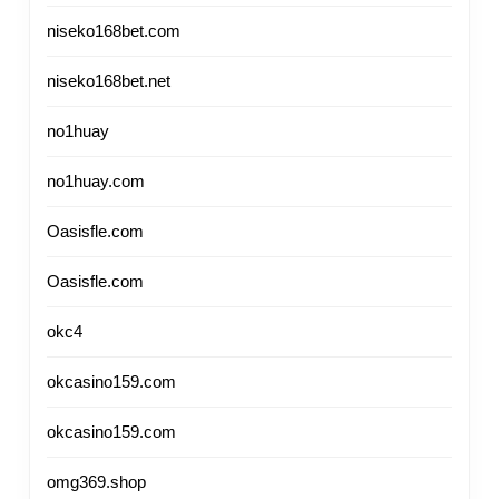
niseko168bet.com
niseko168bet.net
no1huay
no1huay.com
Oasisfle.com
Oasisfle.com
okc4
okcasino159.com
okcasino159.com
omg369.shop