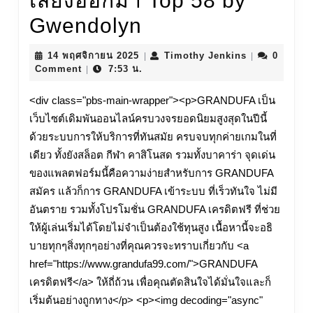
เสียงออกมา Top 58 by
GRANDUFA
Gwendolyn
3
14
Timothy
14 พฤศจิกายน 2025
Timothy Jenkins
0
|
|
พฤศจิกายน
Jenkins
Comment
7:53 น.
ตุลาคม
|
2025
GRANDUFA
<div class="pbs-main-wrapper"><p>GRANDUFA เป็น
เว็บไซต์เดิมพันออนไลน์ครบวงจรยอดนิยมสูงสุดในปีนี้
เปิด
ด้วยระบบการให้บริการที่ทันสมัย ครบจบทุกค่ายเกมในที่
เสียง
เดียว ทั้งยังสล็อต กีฬา คาสิโนสด รวมทั้งบาคาร่า จุดเด่น
เบาๆ
ของแพลตฟอร์มนี้คือความง่ายสำหรับการ GRANDUFA
สมัคร แล้วก็การ GRANDUFA เข้าระบบ ที่เร็วทันใจ ไม่มี
ให้
อันตราย รวมทั้งโปรโมชั่น GRANDUFA เครดิตฟรี ที่ช่วย
ไม่
ให้ผู้เล่นเริ่มได้โดยไม่จำเป็นต้องใช้ทุนสูง เนื้อหานี้จะอธิ
บายทุกๆสิ่งทุกๆอย่างที่คุณควรจะทราบเกี่ยวกับ <a
สะดุด
href="https://www.grandufa99.com/">GRANDUFA
เกือบ
เครดิตฟรี</a> ให้ถี่ถ้วน เพื่อคุณตัดสินใจได้มั่นใจและก็
หลุด
เริ่มต้นอย่างถูกทาง</p> <p><img decoding="async"