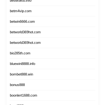
betflixtikto.info
betm4vip.com
betwin6666.com
betworld369hot.com
betworld369hot.com
bio285th.com
bluewin8888.info
bombet888.win
bonus888
boonlert1688.com