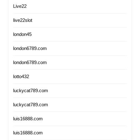
Live22
live22slot
london45
london6789.com
london6789.com
lotto432
luckycat789.com
luckycat789.com
luis16888.com
luis16888.com