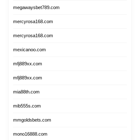
megawaysbet789.com
mercyrosa168.com
mercyrosa168.com
mexicanoo.com
mfj889xx.com
mfj889xx.com
mia88th.com
mib555s.com
mmgoldsbets.com
mono16888.com