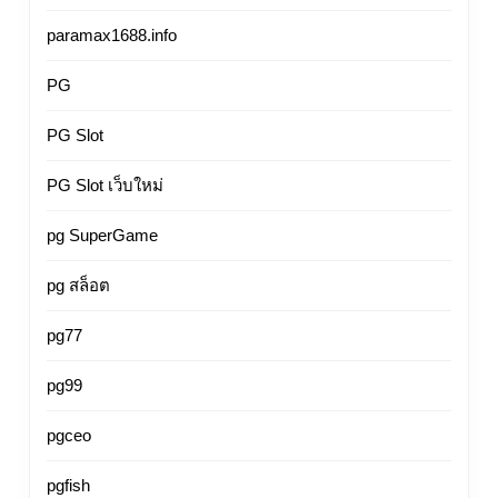
paramax1688.info
PG
PG Slot
PG Slot เว็บใหม่
pg SuperGame
pg สล็อต
pg77
pg99
pgceo
pgfish