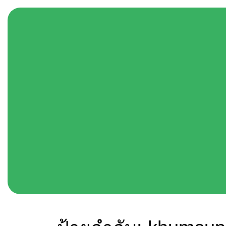
Skip
to
content
Skip
to
content