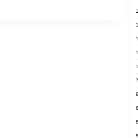
สู่
ระบบ
ทุก
ยอด
ทำ
รายการ
1
โปร่งใส
ตรวจ
สอบ
ได้
ไม่มี
ตกหล่น
หรือ