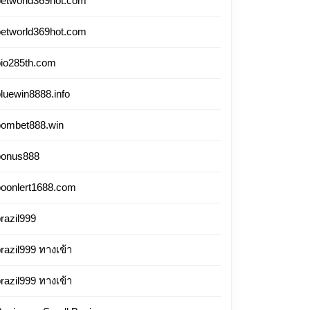
betworld369hot.com
betworld369hot.com
bio285th.com
luewin8888.info
bombet888.win
bonus888
boonlert1688.com
razil999
razil999 ทางเข้า
razil999 ทางเข้า