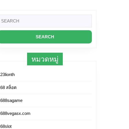
Search
or:
หมวดหมู่
23lionth
168 สล็อต
1688sagame
1688vegasx.com
68slot