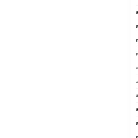
Fred
a
a