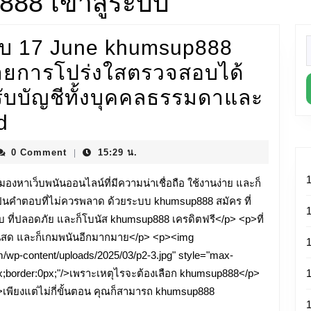
88 เข้าสู่ระบบ
ะบบ 17 June khumsup888
f
รายการโปร่งใสตรวจสอบได้
งรับบัญชีทั้งบุคคลธรรมดาและ
khumsup888
d
เข้า
othy
0 Comment
15:29 น.
|
kins
สู่
1
งหาเว็บพนันออนไลน์ที่มีความน่าเชื่อถือ ใช้งานง่าย และก็
ระบบ
ป็นคำตอบที่ไม่ควรพลาด ด้วยระบบ khumsup888 สมัคร ที่
17
 ที่ปลอดภัย และก็โบนัส khumsup888 เครดิตฟรี</p> <p>ที่
าสิโนสด และก็เกมพนันอีกมากมาย</p> <p><img
June
m/wp-content/uploads/2025/03/p2-3.jpg" style="max-
khumsup888
0px;border:0px;"/>เพราะเหตุไรจะต้องเลือก khumsup888</p>
เข้า
>เพียงแต่ไม่กี่ขั้นตอน คุณก็สามารถ khumsup888
1