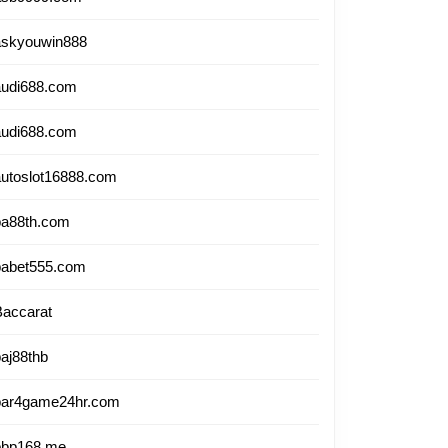
askyouwin888
audi688.com
audi688.com
autoslot16888.com
ba88th.com
babet555.com
Baccarat
baj88thb
bar4game24hr.com
bbp168.me