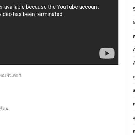
็คอมพิวเตอร์
บซ้อน