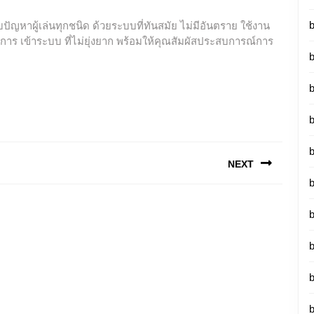
ปัญหาผู้เล่นทุกชนิด ด้วยระบบที่ทันสมัย ไม่มีอันตราย ใช้งาน
วก็การ เข้าระบบ ที่ไม่ยุ่งยาก พร้อมให้คุณสัมผัสประสบการณ์การ
b
b
NEXT
b
Next
post: