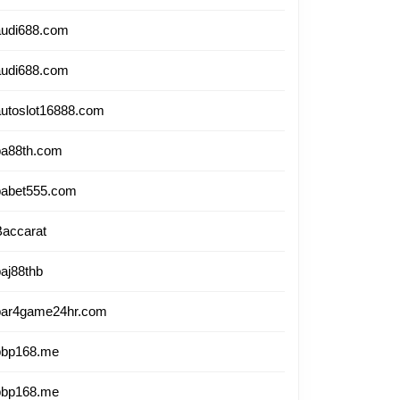
audi688.com
audi688.com
autoslot16888.com
ba88th.com
babet555.com
Baccarat
baj88thb
bar4game24hr.com
bbp168.me
bbp168.me