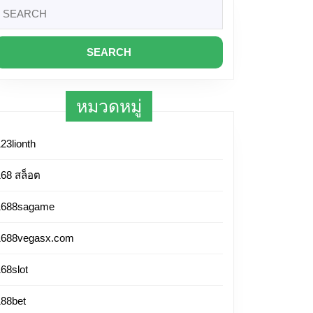
Search
or:
หมวดหมู่
23lionth
168 สล็อต
1688sagame
1688vegasx.com
68slot
188bet