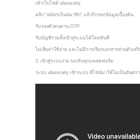
เข้าเว็บไซต์ ufasociety
คลิก “สมัครเป็นสมาชิก” แล้วก็กรอกข้อมูลเบื้องต้น
รับรองตัวตนผ่าน OTP
รับบัญชีรวมทั้งเข้าสู่ระบบได้โดยทันที
ไม่เสียค่าใช้จ่าย และไม่มีการเรียกเอกสารส่วนตัวเสริ
2. เข้าสู่ระบบง่าย รองรับทุกแพลตฟอร์ม
ระบบ ufasociety เข้าระบบ ดีไซน์มาให้ไม่เป็นอันตร