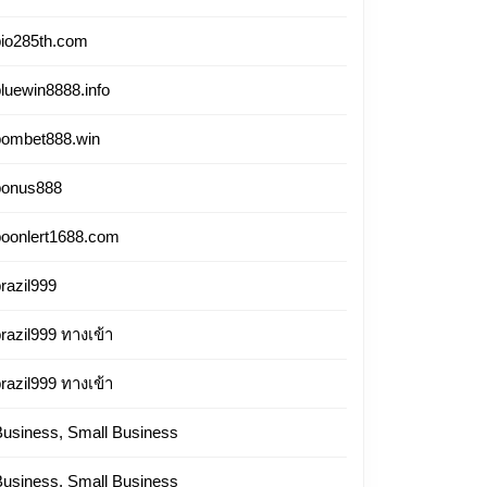
bio285th.com
luewin8888.info
bombet888.win
bonus888
boonlert1688.com
razil999
razil999 ทางเข้า
razil999 ทางเข้า
Business, Small Business
Business, Small Business