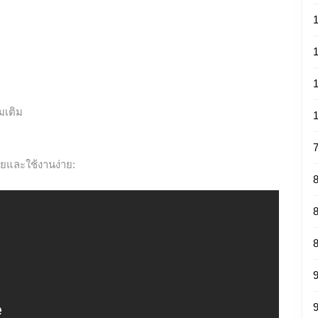
มเติม
1
ายและใช้งานง่าย: